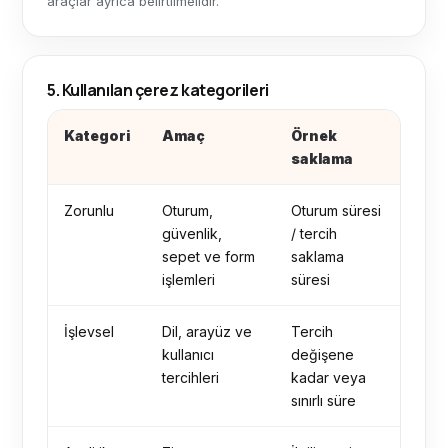
araçlar ayrıca belirtilmelidir.
5. Kullanılan çerez kategorileri
Kategori
Amaç
Örnek
saklama
Zorunlu
Oturum,
Oturum süresi
güvenlik,
/ tercih
sepet ve form
saklama
işlemleri
süresi
İşlevsel
Dil, arayüz ve
Tercih
kullanıcı
değişene
tercihleri
kadar veya
sınırlı süre